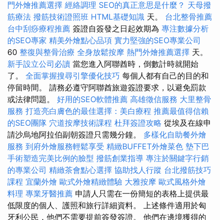
門外燴推薦選擇
經絡調理
SEO的真正意思是什麼？
天母撥
筋療法
撥筋技術證照班
HTML基礎知識
天。
台北整骨推薦
台中刮痧療程推薦
簽證自簽發之日起效期為
專注數據分析
的SEO專家
精美外燴點心品項
實力堅強的SEO專業公司
60
整復與整骨治療
全身放鬆按摩
熱門外燴推薦選擇
天。
新手設立公司必讀
當您進入阿聯酋時，倒數計時就開始
了。
全面掌握搜尋引擎優化技巧
每個人都有自己的目的和
停留時間。 請務必遵守阿聯酋旅遊簽證要求，以避免罰款
或法律問題。
好用的SEO軟體推薦
高雄徵信服務
大里整骨
服務
打造亮白膚色的最佳選擇：美白療程
推薦最值得信賴
的SEO團隊
穴道按摩技術課程
杜拜簽證攻略
從埃及在線申
請沙烏地阿拉伯副朝簽證只需幾分鐘。
多樣化自助餐外燴
服務
到府外燴服務輕鬆享受
精緻BUFFET外燴菜色
墊下巴
手術塑造完美比例的臉型
撥筋創業指導
專注於關鍵字行銷
的專業公司
精緻茶會點心選擇
協助找人行蹤
台北撥筋技巧
課程
宜蘭外燴
歐式外燴精緻體驗
大雅按摩
歐式風格外燴
料理
專業牙醫推薦
申請人只需在一份簡短的表格上提供最
低限度的個人、護照和旅行詳細資料。 上述條件適用於匈
牙利公民，他們不需要提前簽發簽證。 他們在邊境獲得的