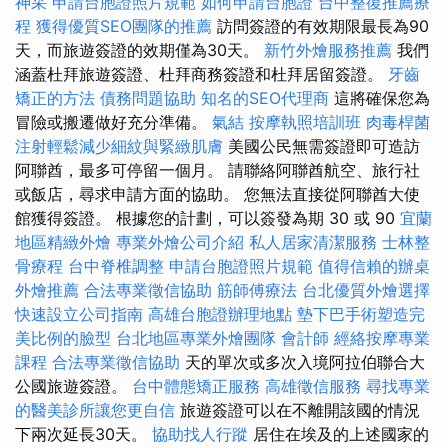
神采
申請台胞證照片規範
如何申請台胞證
台中整復推薦療
程
獲得優質SEO團隊的推薦
訪問簽證的有效期限最長為90
天，而旅遊簽證的效期僅為30天。
新竹外燴服務推薦
我們
涵蓋杜拜旅遊簽證、杜拜商務簽證和杜拜居留簽證。
牙齒
矯正的方法
債務問題協助
知名的SEO代理商
這將確保您為
冒險或搬遷做好充分準備。
氣結
按摩執照培訓班
肉毒桿菌
注射輕鬆減少細紋與緊緻肌膚
美國公民無需簽證即可造訪
阿聯酋，最多可停留一個月。 請聯絡阿聯酋航空、旅行社
或飯店，尋求申請方面的協助。 您無法直接從阿聯酋大使
館獲得簽證。 根據您的計劃，可以簽發為期 30 或 90
宜蘭
地區精緻外燴
專業外燴公司介紹
私人居家清潔服務
士林整
骨療程
台中脊椎調整
申請台胞證照片規範
值得信賴的辦桌
外燴推薦
合法專業徵信協助
筋師傅療法
台北優質外燴選擇
快速設立公司指南
高雄台胞證辦理地點
墊下巴手術塑造完
美比例的臉型
台北地區專業外燴團隊
會計師
經絡按摩專業
課程
合法專業徵信協助
天的單次或多次入境阿拉伯聯合大
公國旅遊簽證。
台中體態矯正服務
高雄徵信服務
尋找專業
的醫美診所讓您更自信
旅遊簽證可以在不離開該國的情況
下兩次延長30天。
協助找人行蹤
居住在埃及的上述國家的