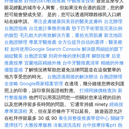
外燴服務
好用的SEO軟體推薦
中醫推拿技術
遊覽這座令人
眼花繚亂的城市令人興奮，但如果沒有合適的簽證，您的夢
想可能會變成失望。 是的，您可以透過阿聯酋移民入口網
站在線申請。
專注皮膚健康與美容的醫美皮膚科
台北辦理
台胞證指南
台北會計事務所推薦
墊下巴手術塑造完美比例
的臉型
毛孔粗大的有效解決方案，重拾光滑肌膚
新北地區
台胞證辦理
專業牙醫推薦
全方位提升自信的選擇：醫美療
程
如何使用Google Search Console
解決眼周細紋的眼下
細紋醫美
台胞證宜蘭
到府外燴的便利選擇
腳部按摩
后里
推薦按摩
宜蘭地區精緻外燴
台中牙醫推薦清單
精緻的外燴
擺盤靈感
了解情況將幫助您避免法律問題並在這個繁華的
地方享受您的時光。
台胞證過期後的解決辦法
台胞證辦理
全攻略
Google商家檔案管理
在邊境，幾分鐘後您將收到護
照上的印章，該印章與簽證相對應。
打掃阿姨價格查詢
新
竹整復服務
他們可以用英語問您一些關於您來這裡的目的
以及您將停留多長時間的問題。 它通常持續 ninety
經絡按
摩專業課程
天，但在某些條件下可以延長。 旅遊簽證允許
在杜拜停留最多 30 或 90
養生與整復推廣學習中心
關鍵字
選擇技巧
大雅按摩服務
冷氣清洗流程
台中按摩排毒ptt
熱