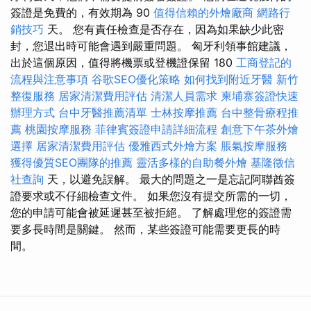
簽證是免費的，有效期為 90
值得信賴的外燴廠商
網路行
銷技巧
天。 您有責任檢查是否存在，因為如果缺少此密
封，您退出時可能會遇到嚴重問題。 匈牙利領事館建議，
出於這個原因，值得將機票或登機證保留 180
工商登記的
流程與注意事項
谷歌SEO優化策略
如何找到附近牙醫
新竹
整復服務
居家清潔費用評估
清潔人員需求
柬埔寨簽證快速
辦理方式
台中牙醫推薦清單
士林按摩推薦
台中整骨療程推
薦
桃園按摩服務
菲律賓簽證申請詳細流程
創意下午茶外燴
選擇
居家清潔費用評估
優雅西式外燴方案
脹氣按摩服務
獲得優質SEO團隊的推薦
靈活多樣的自助餐外燴
基隆徵信
社查詢
天，以避免誤解。 最大的問題之一是忘記阿聯酋簽
證要求或不仔細檢查文件。 如果您沒有提交所需的一切，
您的申請可能會被延遲甚至被拒絕。 了解處理您的簽證需
要多長時間是關鍵。 然而，某些簽證可能需要更長的時
間。