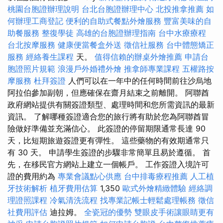
桃園台胞證辦理說明
台北台胞證辦理中心
北投推拿推薦
如
何辦理工商登記
便利的自助式餐點外燴服務
豐富美味的自
助餐服務
整復學徒
高雄的台胞證辦理指南
台中水療療程
台北按摩服務
健康便當餐盒外送
徵信社服務
台中體態矯正
服務
經絡養生課程
天。
值得信賴的辦桌外燴推薦
申請台
胞證照片規範
浪漫戶外婚禮外燴
推拿師專業課程
五權路按
摩服務
杜拜簽證
人們可以在一年中的任何時間前往沙烏地
阿拉伯參加副朝，但應確保在齋月結束之前離開。 阿聯酋
政府網站提供有關簽證類型、處理時間和您所需資訊的最新
資訊。 了解哪種簽證適合您的旅行將有助於您為阿聯酋冒
險做好準備並充滿信心。 此簽證的停留期限通常長達 90
天，比短期旅遊簽證更有彈性。 這些藥物的有效期通常只
有 30 天。 申請學生簽證的步驟非常簡單且易於遵循。 首
先，在移民官方網站上建立一個帳戶。 工作簽證入境許可
證的費用約為
專業會議點心供應
台中排毒療程推薦
人工植
牙技術解析
植牙費用估算
1,350
歐式外燴精緻體驗
經絡調
理證照課程
冷氣清洗流程
找專業記帳士輕鬆處理帳務
徵信
社費用評估
迪拉姆。
全瓷冠的優勢
雙眼皮手術讓眼睛更有