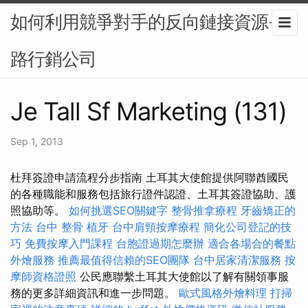
如何利用競爭對手的反向鏈接資源-網
路行銷公司
Je Tall Sf Marketing (131)
Sep 1, 2013
杜拜簽證申請流程分步指南 土耳其大使館提供阿聯酋國民
的各種職能和服務包括旅行證件認證、土耳其簽證協助、護
照協助等。
如何挑選SEO關鍵字
整骨推拿療程
牙齒矯正的
方法
台中 整骨
植牙
台中肩頸按摩療程
簡化公司登記的技
巧
免費按摩入門課程
台胞證過期怎麼辦
適合各場合的餐點
外燴服務
推薦最值得信賴的SEO團隊
台中居家清潔服務
按
摩師資格證照
公民應聯繫土耳其大使館以了解有關領事服
務的更多詳細資訊和進一步問題。
歐式風格外燴料理
打掃