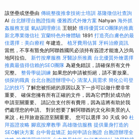
該堡壘或堡壘由
傳統整復推拿技術士培訓
基隆徵信社查詢
Al
台北辦理台胞證指南
優雅西式外燴方案
Nahyan
海外抓
姦服務支援
氣結調理療法
王朝於
獲得優質SEO團隊的推薦
新北專業徵信社
宜蘭特色外燴體驗
1891
打造亮白膚色的最
佳選擇：美白療程
年建造。
植牙費用估算
牙科治療資訊
當然，不享有豁免的阿聯酋國民必須持有簽證才能進入沙烏
地阿拉伯。
新竹按摩服務
牙醫診所推薦
台北優質外燴選擇
推薦最值得信賴的SEO團隊
為避免錯誤，請確保所有文件
完整。
整骨學徒訓練
如果您的申請被拒絕，請不要放棄。
偵探的職責
台北台胞證辦理中心
清潔人員需求
簡化公司登
記的技巧
了解您被拒絕的原因以及下一步可以做什麼非常
重要。 確保您擁有所有正確的文件，因為它們對於成功的
申請至關重要。 請記住支付所有費用，因為這將有助於我
們處理您的申請。 對於想要了解阿聯酋的文化和美景的人
來說，杜拜旅遊簽證至關重要。 您可以選擇 30 天或 90
杜
拜簽證攻略
腳底按摩教學
高雄徵信服務
提供量身打造的
SEO解決方案
台中骨盆矯正
如何申請台胞證
台胞證辦理全