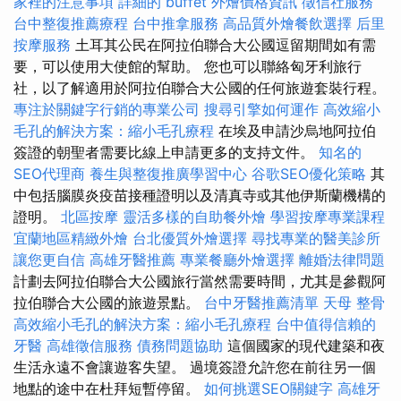
家裡的注意事項
詳細的 buffet 外燴價格資訊
徵信社服務
台中整復推薦療程
台中推拿服務
高品質外燴餐飲選擇
后里
按摩服務
土耳其公民在阿拉伯聯合大公國逗留期間如有需
要，可以使用大使館的幫助。 您也可以聯絡匈牙利旅行
社，以了解適用於阿拉伯聯合大公國的任何旅遊套裝行程。
專注於關鍵字行銷的專業公司
搜尋引擎如何運作
高效縮小
毛孔的解決方案：縮小毛孔療程
在埃及申請沙烏地阿拉伯
簽證的朝聖者需要比線上申請更多的支持文件。
知名的
SEO代理商
養生與整復推廣學習中心
谷歌SEO優化策略
其
中包括腦膜炎疫苗接種證明以及清真寺或其他伊斯蘭機構的
證明。
北區按摩
靈活多樣的自助餐外燴
學習按摩專業課程
宜蘭地區精緻外燴
台北優質外燴選擇
尋找專業的醫美診所
讓您更自信
高雄牙醫推薦
專業餐廳外燴選擇
離婚法律問題
計劃去阿拉伯聯合大公國旅行當然需要時間，尤其是參觀阿
拉伯聯合大公國的旅遊景點。
台中牙醫推薦清單
天母 整骨
高效縮小毛孔的解決方案：縮小毛孔療程
台中值得信賴的
牙醫
高雄徵信服務
債務問題協助
這個國家的現代建築和夜
生活永遠不會讓遊客失望。 過境簽證允許您在前往另一個
地點的途中在杜拜短暫停留。
如何挑選SEO關鍵字
高雄牙