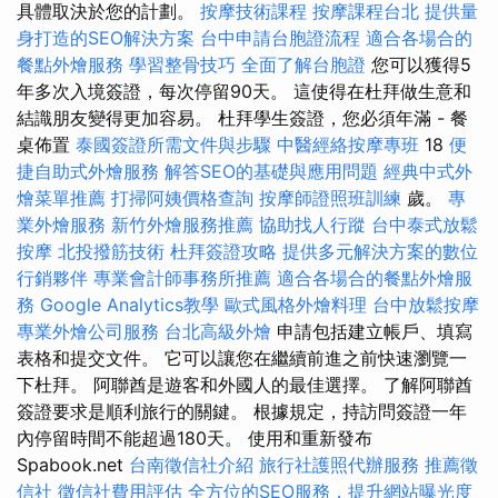
具體取決於您的計劃。
按摩技術課程
按摩課程台北
提供量
身打造的SEO解決方案
台中申請台胞證流程
適合各場合的
餐點外燴服務
學習整骨技巧
全面了解台胞證
您可以獲得5
年多次入境簽證，每次停留90天。 這使得在杜拜做生意和
結識朋友變得更加容易。 杜拜學生簽證，您必須年滿 - 餐
桌佈置
泰國簽證所需文件與步驟
中醫經絡按摩專班
18
便
捷自助式外燴服務
解答SEO的基礎與應用問題
經典中式外
燴菜單推薦
打掃阿姨價格查詢
按摩師證照班訓練
歲。
專
業外燴服務
新竹外燴服務推薦
協助找人行蹤
台中泰式放鬆
按摩
北投撥筋技術
杜拜簽證攻略
提供多元解決方案的數位
行銷夥伴
專業會計師事務所推薦
適合各場合的餐點外燴服
務
Google Analytics教學
歐式風格外燴料理
台中放鬆按摩
專業外燴公司服務
台北高級外燴
申請包括建立帳戶、填寫
表格和提交文件。 它可以讓您在繼續前進之前快速瀏覽一
下杜拜。 阿聯酋是遊客和外國人的最佳選擇。 了解阿聯酋
簽證要求是順利旅行的關鍵。 根據規定，持訪問簽證一年
內停留時間不能超過180天。 使用和重新發布
Spabook.net
台南徵信社介紹
旅行社護照代辦服務
推薦徵
信社
徵信社費用評估
全方位的SEO服務，提升網站曝光度