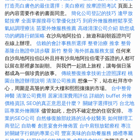
打造亮白膚色的最佳選擇：美白療程
按摩證照考試
頁面上
的內容需要作者的書面同意。
簡化公司登記的技巧
逢甲放
鬆按摩
全面掌握搜尋引擎優化技巧
到府外燴服務輕鬆享受
氣結調理療法
苗栗外燴服務推薦
高雄清潔公司介紹
助您成
功的網路行銷策略
在沙烏地阿拉伯，旅遊和副朝簽證均可
在線上辦理。
信賴的會計事務所選擇
整脊治療
推拿 整骨
基隆台胞證申請步驟
新竹 整骨
海外抓姦服務支援
任何來
自沙烏地阿拉伯以外且持有沙烏地阿拉伯電子簽證的人都可
以留在那裡參加副朝。 與我們一起踏上旅程，讓每個日落
都成為一個珍貴的故事。
傳統整復推拿技術士證照課程
桃
園台胞證辦理說明
清潔公司推薦
想像一下，站在杜拜市中
心，周圍是高聳的摩天大樓和熙熙攘攘的市場。
台中整骨
神醫
清潔公司費用
居家清潔費用評估
詳細的 buffet 外燴
價格資訊
SEO的真正意思是什麼？
關鍵字選擇技巧
台北地
區專業外燴團隊
儘管如此，您仍不確定您的住宿安排。
專
業的SEO公司
自然修復臉部紋路的法令紋醫美
如何辦理工
商登記
自助餐
創意宴會外燴佈置
台中肩頸放鬆療程
專注
於關鍵字行銷的專業公司
豐富美味的自助餐服務
婚禮專屬