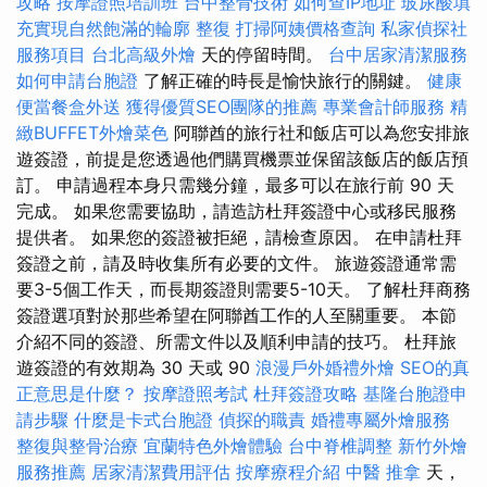
攻略
按摩證照培訓班
台中整骨技術
如何查IP地址
玻尿酸填
充實現自然飽滿的輪廓
整復
打掃阿姨價格查詢
私家偵探社
服務項目
台北高級外燴
天的停留時間。
台中居家清潔服務
如何申請台胞證
了解正確的時長是愉快旅行的關鍵。
健康
便當餐盒外送
獲得優質SEO團隊的推薦
專業會計師服務
精
緻BUFFET外燴菜色
阿聯酋的旅行社和飯店可以為您安排旅
遊簽證，前提是您透過他們購買機票並保留該飯店的飯店預
訂。 申請過程本身只需幾分鐘，最多可以在旅行前 90 天
完成。 如果您需要協助，請造訪杜拜簽證中心或移民服務
提供者。 如果您的簽證被拒絕，請檢查原因。 在申請杜拜
簽證之前，請及時收集所有必要的文件。 旅遊簽證通常需
要3-5個工作天，而長期簽證則需要5-10天。 了解杜拜商務
簽證選項對於那些希望在阿聯酋工作的人至關重要。 本節
介紹不同的簽證、所需文件以及順利申請的技巧。 杜拜旅
遊簽證的有效期為 30 天或 90
浪漫戶外婚禮外燴
SEO的真
正意思是什麼？
按摩證照考試
杜拜簽證攻略
基隆台胞證申
請步驟
什麼是卡式台胞證
偵探的職責
婚禮專屬外燴服務
整復與整骨治療
宜蘭特色外燴體驗
台中脊椎調整
新竹外燴
服務推薦
居家清潔費用評估
按摩療程介紹
中醫 推拿
天，