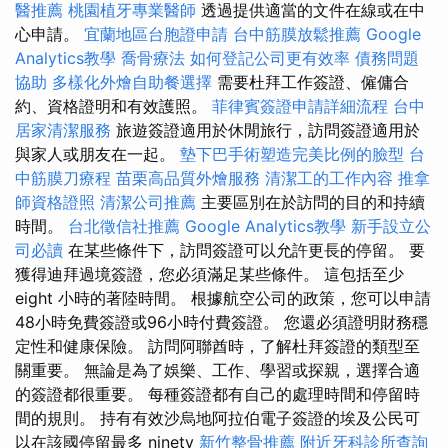
醫推薦
桃園植牙專業醫師
透過提供適當的文件在線或在中
心申請。
宜蘭地區台胞證申請
台中筋膜放鬆推薦
Google
Analytics教學
喬骨療法
如何登記公司更有效率
債務問題
協助
多樣化外燴自助餐選擇
需要杜拜工作簽證、僱傭合
約、資格證明和有效護照。
菲律賓簽證申請詳細流程
台中
居家清潔服務
旅遊簽證適用於休閒旅行，訪問簽證適用於
與家人或朋友在一起。
墊下巴手術塑造完美比例的臉型
台
中筋膜刀療程
苗栗高品質外燴服務
清潔工的工作內容
推拿
師資格證照
清潔公司推薦
主要區別在於訪問的目的和持續
時間。
台北徵信社推薦
Google Analytics教學
新手設立公
司必讀
在某些條件下，訪問簽證可以允許更長的停留。 要
獲得迪拜過境簽證，您必須滿足某些條件。 這包括至少
eight 小時的著陸時間。 根據航空公司的政策，您可以申請
48小時免費簽證或96小時付費簽證。 您還必須證明財務穩
定性和健康保險。 訪問阿聯酋時，了解杜拜簽證的類型至
關重要。 無論是為了娛樂、工作、學習或探親，選擇合適
的簽證都很重要。 每種簽證都有自己的處理時間和停留時
間的規則。 持有有效沙烏地阿拉伯電子簽證的埃及公民可
以在該國停留最多 ninety
新竹整骨推薦
附近牙科診所查詢